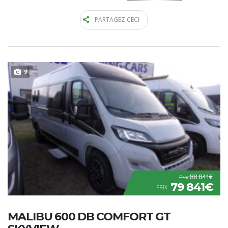
PARTAGEZ CECI
9
88 841€
Prix
79 841€
PRIX
MALIBU 600 DB COMFORT GT