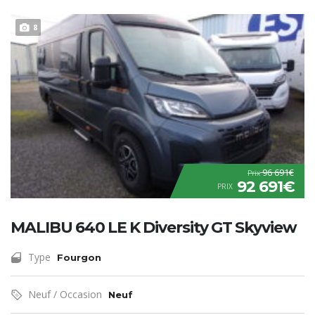
8
96 691€
Prix
92 691€
PRIX
MALIBU 640 LE K Diversity GT Skyview
Type
Fourgon
Neuf / Occasion
Neuf