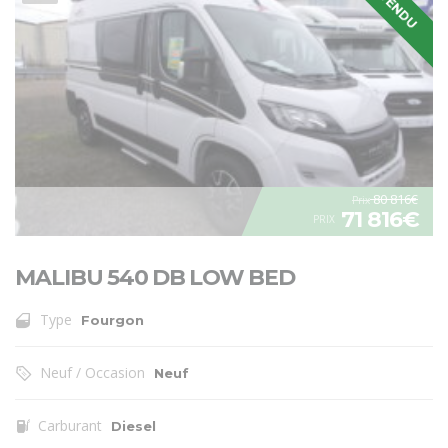
VENDU
80 816€
Prix
71 816€
PRIX
MALIBU 540 DB LOW BED
Type
Fourgon
Neuf / Occasion
Neuf
Carburant
Diesel