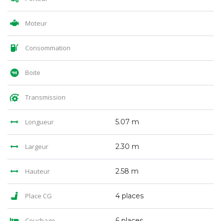
Moteur
Consommation
Boite
Transmission
Longueur
5.07 m
Largeur
2.30 m
Hauteur
2.58 m
Place CG
4 places
Couchage
6 places