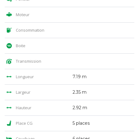
Moteur
Consommation
Boite
Transmission
Longueur
7.19 m
Largeur
2.35 m
Hauteur
2.92 m
Place CG
5 places
Couchage
6 places