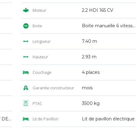
Moteur
2.2 HDI 165 CV
Boite
Boite manuelle 6 vitesses
Longueur
7.40 m
Hauteur
2.93 m
Couchage
4 places
Garantie constructeur
mois
PTAC
3500 kg
LIT JUMEAUX + LIT DE PAVILLON
Lit de Pavillon
Lit de pavillon électrique