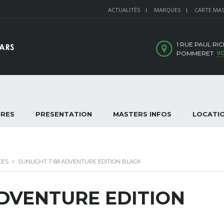
ACTUALITÉS
MARQUES
CARTE MA
1 RUE PAUL RIC
VO
POMMERET
IRES
PRESENTATION
MASTERS INFOS
LOCATI
CES
>
SUNLIGHT T 68 ADVENTURE EDITION BLACK
ADVENTURE EDITION