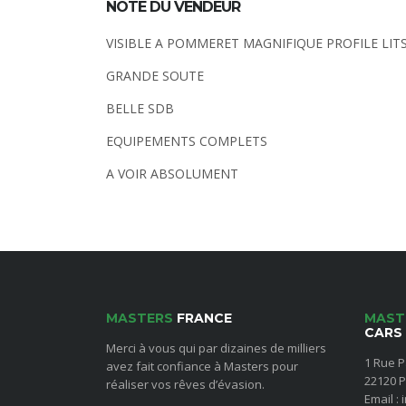
NOTE DU VENDEUR
VISIBLE A POMMERET MAGNIFIQUE PROFILE LITS
GRANDE SOUTE
BELLE SDB
EQUIPEMENTS COMPLETS
A VOIR ABSOLUMENT
MASTERS
FRANCE
MAST
CARS
Merci à vous qui par dizaines de milliers
1 Rue P
avez fait confiance à Masters pour
22120 
réaliser vos rêves d’évasion.
Email :