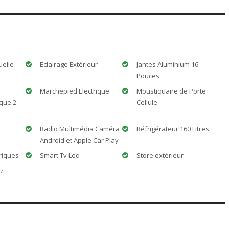
uelle
Eclairage Extérieur
Jantes Aluminium 16
Pouces
Marchepied Electrique
Moustiquaire de Porte
que 2
Cellule
Radio Multimédia Caméra
Réfrigérateur 160 Litres
Android et Apple Car Play
riques
Smart Tv Led
Store extérieur
az